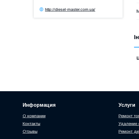
http://diesel-master.com.ua/
І
Ц
Информация
Услуги
О компании
Ремонт то
Контакты
Удаление 
Отзывы
Ремонт ди