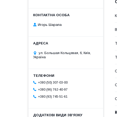
К
Игорь Шарапа
В
Т
ул. Большая Кольцевая, 6, Київ,
Т
Україна
+380 (50) 307-03-00
С
+380 (96) 762-40-97
+380 (93) 745-51-61
С