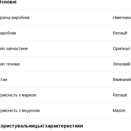
Основні
раїна виробник
Німеччин
иробник
Renault
ип запчастини
Оригінал
ип техніки
Легковий
Стан
Вживани
умісність з маркою
Renault
умісність з моделлю
Master
Користувальницькі характеристики