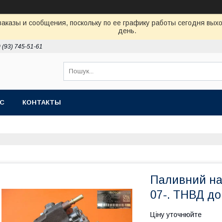
аказы и сообщения, поскольку по ее графику работы сегодня вых
день.
 (93) 745-51-61
АС
КОНТАКТЫ
Паливний нас
07-. ТНВД д
Ціну уточнюйте