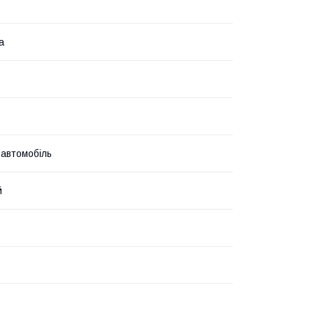
а
 автомобіль
й