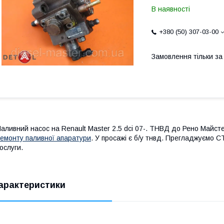
В наявності
+380 (50) 307-03-00
Замовлення тільки з
аливний насос на Renault Master 2.5 dci 07-. ТНВД до Рено Майст
емонту паливної апаратури
. У просажі є б/у тнвд. Прегладжуємо С
ослуги.
арактеристики