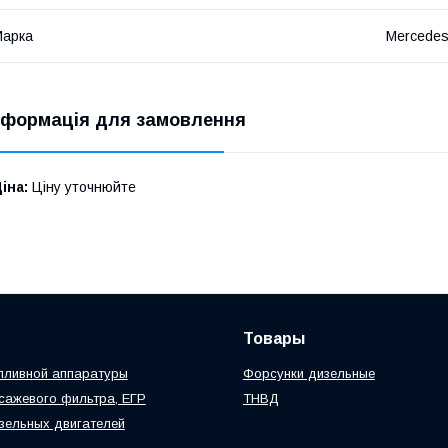
Марка
Mercede
нформація для замовлення
іна:
Ціну уточнюйте
Товары
пливной аппаратуры
Форсунки дизельные
сажевого фильтра, ЕГР
ТНВД
зельных двигателей