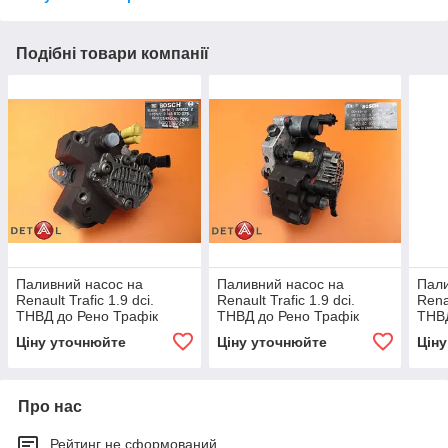
Подібні товари компанії
Паливний насос на
Паливний насос на
Пали
Renault Trafic 1.9 dci.
Renault Trafic 1.9 dci.
Renau
ТНВД до Рено Трафік
ТНВД до Рено Трафік
ТНВД
0445010075
0445010031
044
Ціну уточнюйте
Ціну уточнюйте
Цін
Про нас
Рейтинг не сформований