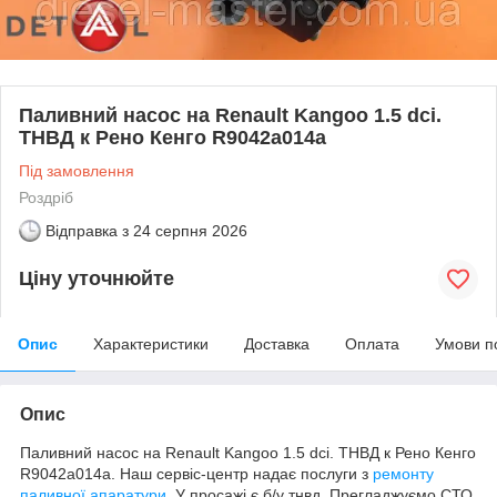
Паливний насос на Renault Kangoo 1.5 dci.
ТНВД к Рено Кенго R9042a014a
Під замовлення
Роздріб
Відправка з
24 серпня 2026
Ціну уточнюйте
Опис
Характеристики
Доставка
Оплата
Умови п
Опис
Паливний насос на Renault Kangoo 1.5 dci. ТНВД к Рено Кенго
R9042a014a. Наш сервіс-центр надає послуги з
ремонту
паливної апаратури
. У просажі є б/у тнвд. Прегладжуємо СТО