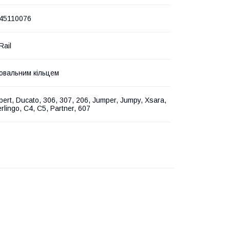
45110076
ail
ювальним кільцем
pert, Ducato, 306, 307, 206, Jumper, Jumpy, Xsara,
rlingo, C4, C5, Partner, 607