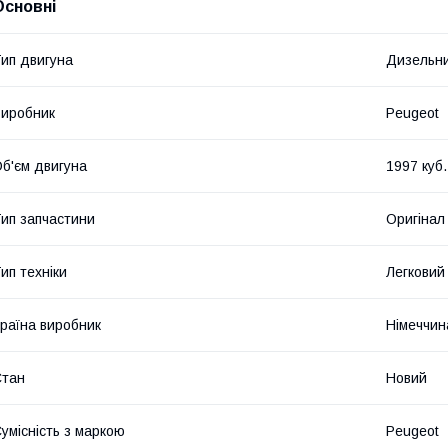
Основні
ип двигуна
Дизельн
иробник
Peugeot
б'єм двигуна
1997 куб.
ип запчастини
Оригінал
ип техніки
Легковий
раїна виробник
Німеччин
Стан
Новий
умісність з маркою
Peugeot