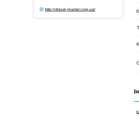
http://diesel-master.com.ua/
К
Т
К
С
І
Ц