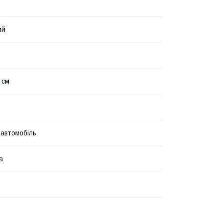
ий
 см
 автомобіль
а