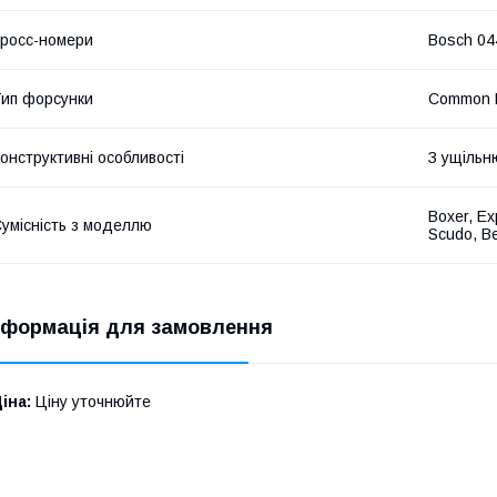
росс-номери
Bosch 04
ип форсунки
Common R
онструктивні особливості
З ущільн
Boxer, Ex
умісність з моделлю
Scudo, Be
нформація для замовлення
іна:
Ціну уточнюйте