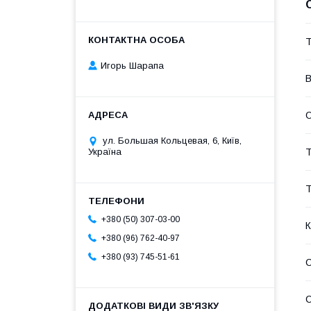
Т
Игорь Шарапа
В
О
ул. Большая Кольцевая, 6, Київ,
Т
Україна
Т
+380 (50) 307-03-00
К
+380 (96) 762-40-97
+380 (93) 745-51-61
С