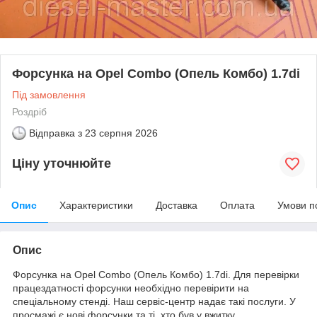
Форсунка на Opel Combo (Опель Комбо) 1.7di
Під замовлення
Роздріб
Відправка з
23 серпня 2026
Ціну уточнюйте
Опис
Характеристики
Доставка
Оплата
Умови п
Опис
Форсунка на Opel Combo (Опель Комбо) 1.7di. Для перевірки
працездатності форсунки необхідно перевірити на
спеціальному стенді. Наш сервіс-центр надає такі послуги. У
просмажі є нові форсунки та ті, хто був у вжитку.