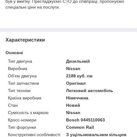
був у вжитку. Прегладжуємо СТО до співпраці, пропонуємо
спеціальні ціни на послуги.
Характеристики
Основні
Тип двигуна
Дизельний
Виробник
Nissan
Об'єм двигуна
2188 куб. см
Тип запчастини
Оригінал
Тип техніки
Легковий автомобіль
Країна виробник
Німеччина
Стан
Новий
Сумісність з маркою
Nissan
Кросс-номери
Bosch 0445110063
Тип форсунки
Common Rail
Конструктивні особливості
З ущільнювальним кільцем