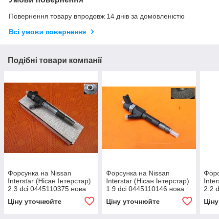
Повернення товару впродовж 14 днів за домовленістю
Всі умови повернення
Подібні товари компанії
Форсунка на Nissan
Форсунка на Nissan
Форс
Interstar (Нісан Інтерстар)
Interstar (Нісан Інтерстар)
Inte
2.3 dci 0445110375 нова
1.9 dci 0445110146 нова
2.2 
Ціну уточнюйте
Ціну уточнюйте
Цін