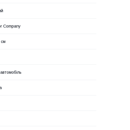
ий
or Company
 см
 автомобіль
а