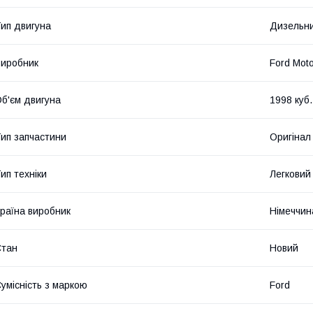
ип двигуна
Дизельн
иробник
Ford Mot
б'єм двигуна
1998 куб.
ип запчастини
Оригінал
ип техніки
Легковий
раїна виробник
Німеччин
Стан
Новий
умісність з маркою
Ford