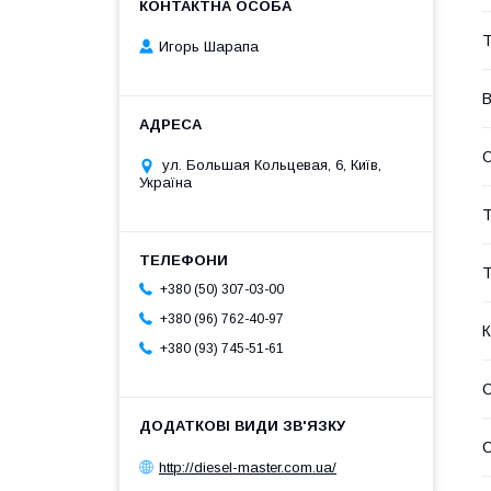
Т
Игорь Шарапа
В
О
ул. Большая Кольцевая, 6, Київ,
Україна
Т
Т
+380 (50) 307-03-00
+380 (96) 762-40-97
К
+380 (93) 745-51-61
С
http://diesel-master.com.ua/