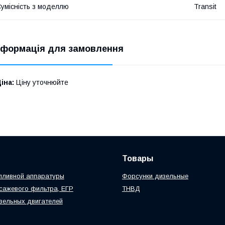
умісність з моделлю
Transit
нформація для замовлення
іна:
Ціну уточнюйте
Товары
пливной аппаратуры
Форсунки дизельные
сажевого фильтра, ЕГР
ТНВД
зельных двигателей