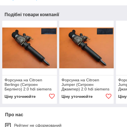
Подібні товари компанії
Форсунка на Citroen
Форсунка на Citroen
Форс
Berlingo (Ситроен
Jumper (Ситроен
Jump
Берлінго) 2.0 hdi siemens
Джампер) 2.0 hdi siemens
Джам
9622173780 б.у.
9636819380 б.у.
044
Ціну уточнюйте
Ціну уточнюйте
Цін
Про нас
Рейтинг не сформований