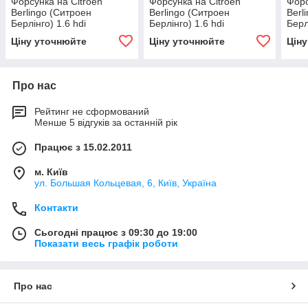
Форсунка на Citroen
Форсунка на Citroen
Форс
Berlingo (Ситроен
Berlingo (Ситроен
Berl
Берлінго) 1.6 hdi
Берлінго) 1.6 hdi
Берл
0445110297 б.у.
0445110311 б.у.
9636
Ціну уточнюйте
Ціну уточнюйте
Цін
Про нас
Рейтинг не сформований
Менше 5 відгуків за останній рік
Працює з 15.02.2011
м. Київ
ул. Большая Кольцевая, 6, Київ, Україна
Контакти
Сьогодні працює з 09:30 до 19:00
Показати весь графік роботи
Про нас