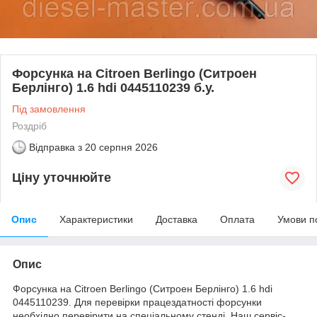
Форсунка на Citroen Berlingo (Ситроен
Берлінго) 1.6 hdi 0445110239 б.у.
Під замовлення
Роздріб
Відправка з
20 серпня 2026
Ціну уточнюйте
Опис
Характеристики
Доставка
Оплата
Умови п
Опис
Форсунка на Citroen Berlingo (Ситроен Берлінго) 1.6 hdi
0445110239. Для перевірки працездатності форсунки
необхідно перевірити на спеціальному стенді. Наш сервіс-