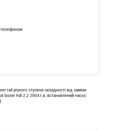
а телефоном
n rail різного ступеня складності від заміни
t boxer hdi 2.2 2004 г.в. встановлений насос
)