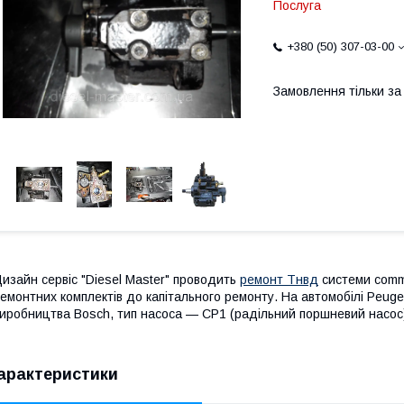
Послуга
+380 (50) 307-03-00
Замовлення тільки з
изайн сервіс "Diesel Master" проводить
ремонт Тнвд
системи commo
емонтних комплектів до капітального ремонту. На автомобілі Peugeo
иробництва Bosch, тип насоса — СР1 (радільний поршневий насос
арактеристики