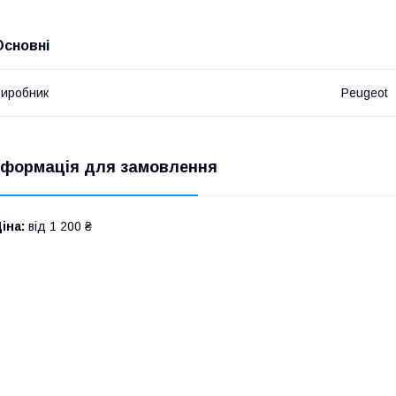
Основні
иробник
Peugeot
нформація для замовлення
іна:
від 1 200 ₴